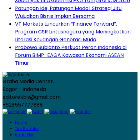
Sebanyak 14 Akademisi PKU Tampil di ICM 2026
Patungan Ide, Patungan Modal: Strategi Jitu
Wujudkan Bisnis Impian Bersama
VT Markets Luncurkan “Finance Forward”,
Program CSR Lintasnegara yang Meningkatkan
Literasi Keuangan Generasi Muda
Prabowo Subianto Perkuat Peran Indonesia di
Forum BIMP–EAGA Kawasan Ekonomi ASEAN
Timur
Graha Media Center,
Bogor - Indonesia
editorekbis@gmail.com
+628557777888
Home
Tim Redaksi
Kode Etik