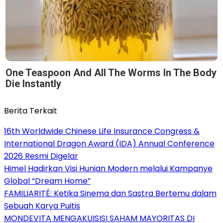
One Teaspoon And All The Worms In The Body
Die Instantly
Berita Terkait
16th Worldwide Chinese Life Insurance Congress &
International Dragon Award (IDA) Annual Conference
2026 Resmi Digelar
Himel Hadirkan Visi Hunian Modern melalui Kampanye
Global “Dream Home”
FAMILIARITÉ: Ketika Sinema dan Sastra Bertemu dalam
Sebuah Karya Puitis
MONDEVITA MENGAKUISISI SAHAM MAYORITAS DI