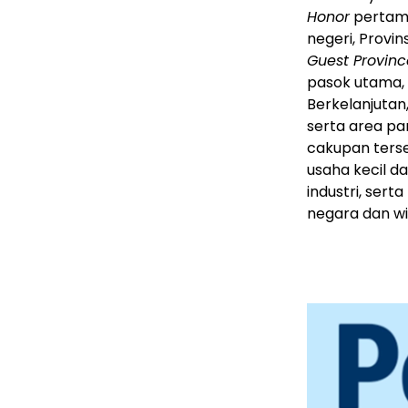
Honor
pertama
negeri, Provi
Guest Provinc
pasok utama, y
Berkelanjutan
serta area pa
cakupan ters
usaha kecil d
industri, sert
negara dan wi