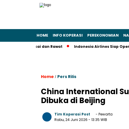
HOME
INFO KOPERASI
PEREKONOMIAN
NA
Segera Pakai dan Rawat
Indonesia Airlines Siap Operasiona
Home
Pers Rilis
/
China International S
Dibuka di Beijing
Tim Koperasi Post
- Pewarta
Rabu, 24 Juni 2026
- 13:35 WIB