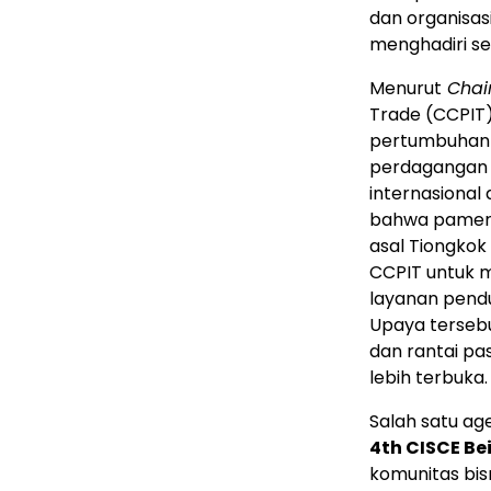
dan organisasi
menghadiri se
Menurut
Chai
Trade (CCPIT
pertumbuhan 
perdagangan d
internasional 
bahwa pamera
asal Tiongko
CCPIT untuk 
layanan pend
Upaya terseb
dan rantai pa
lebih terbuka.
Salah satu a
4th CISCE Bei
komunitas bisn