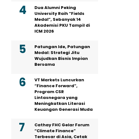
Dua Alumni Peking
University Raih “Fields
Medal”, Sebanyak 14
Akademisi PKU Tampil di
ICM 2026
Patungan Ide, Patungan
Modal: Strategi Jitu
Wujudkan Bisnis Impian
Bersama
VT Markets Luncurkan
“Finance Forward”,
Program CSR
Lintasnegara yang
Meningkatkan Literasi
Keuangan Generasi Muda
Cathay FHC Gelar Forum
“Climate Finance”
Terbesar di Asia, Cetak