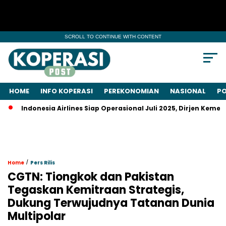
SCROLL TO CONTINUE WITH CONTENT
HOME
INFO KOPERASI
PEREKONOMIAN
NASIONAL
PO
donesia Airlines Siap Operasional Juli 2025, Dirjen Kemenhub J
/
Home
Pers Rilis
CGTN: Tiongkok dan Pakistan
Tegaskan Kemitraan Strategis,
Dukung Terwujudnya Tatanan Dunia
Multipolar