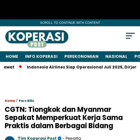
SCROLL TO CONTINUE WITH CONTENT
HOME
INFO KOPERASI
PEREKONOMIAN
NASIONAL
PO
Indonesia Airlines Siap Operasional Juli 2025, Dirjen Keme
/
Home
Pers Rilis
CGTN: Tiongkok dan Myanmar
Sepakat Memperkuat Kerja Sama
Praktis dalam Berbagai Bidang
Tim Koperasi Post
- Pewarta