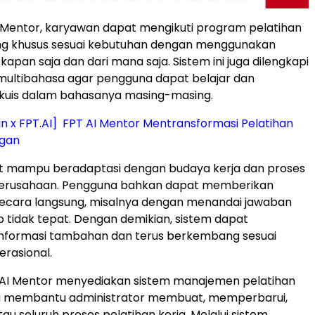
I Mentor, karyawan dapat mengikuti program pelatihan
ng khusus sesuai kebutuhan dengan menggunakan
 kapan saja dan dari mana saja. Sistem ini juga dilengkapi
ltibahasa agar pengguna dapat belajar dan
kuis dalam bahasanya masing-masing.
n x FPT.AI] FPT AI Mentor Mentransformasi Pelatihan
ngan
ut mampu beradaptasi dengan budaya kerja dan proses
perusahaan. Pengguna bahkan dapat memberikan
secara langsung, misalnya dengan menandai jawaban
 tidak tepat. Dengan demikian, sistem dapat
informasi tambahan dan terus berkembang sesuai
rasional.
PT AI Mentor menyediakan sistem manajemen pelatihan
g membantu administrator membuat, memperbarui,
u seluruh proses pelatihan kerja. Melalui sistem