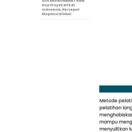
SUS ENVIRONMENT Raih
Dua Proyek WtE di
Indonesia, Percepat
Ekspansi Global
Metode pelati
pelatihan lan
menghabiskan
mampu menguas
menyulitkan 