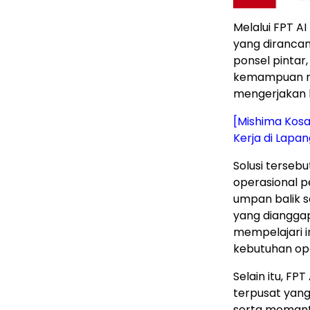
Melalui FPT A
yang diranca
ponsel pintar,
kemampuan mu
mengerjakan 
[Mishima Kosa
Kerja di Lapa
Solusi terseb
operasional 
umpan balik 
yang dianggap
mempelajari 
kebutuhan ope
Selain itu, F
terpusat yan
serta memanta