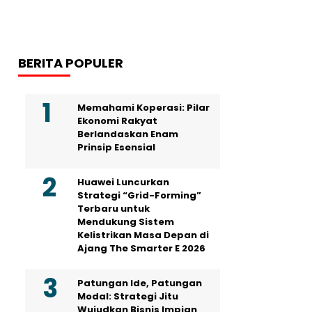
BERITA POPULER
Memahami Koperasi: Pilar
Ekonomi Rakyat
Berlandaskan Enam
Prinsip Esensial
Huawei Luncurkan
Strategi “Grid-Forming”
Terbaru untuk
Mendukung Sistem
Kelistrikan Masa Depan di
Ajang The Smarter E 2026
Patungan Ide, Patungan
Modal: Strategi Jitu
Wujudkan Bisnis Impian