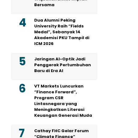
Bersama
Dua Alumni Peking
University Raih “Fields
Medal”, Sebanyak 14
Akademisi PKU Tampil di
ICM 2026
Jaringan AI-Optik Jadi
Penggerak Pertumbuhan
Baru di Era AI
VT Markets Luncurkan
“Finance Forward”,
Program CSR
Lintasnegara yang
Meningkatkan Literasi
Keuangan Generasi Muda
Cathay FHC Gelar Forum
“Climate Finance”