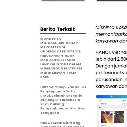
Mishima Kosa
Berita Terkait
memanfaatkan
MONDEVITA
karyawan dan
MENGAKUISISI SAHAM
MAYORITAS DI
UNDERSCORE DISTRICT,
HANOI, Vietna
PERUSAHAAN INDUK
lebih dari 2.
MAGLIANO, SEBAGAI
LANGKAH KEDUA DALAM
Dengan jumlah
MEMBANGUN PLATFORM
profesional ya
MEREK MEWAH ITALIA
BARU
perusahaan in
karyawan dan
HIKSEMI Tampilkan Solusi
Penyimpanan Data
untuk Seluruh Skenario
di Ajang DTI Indonesia
2026, Dukung
Pengembangan AI di Asia
Tenggara
Huawei Jadi Mitra bagi
Ajang GSMA M360 ASEAN