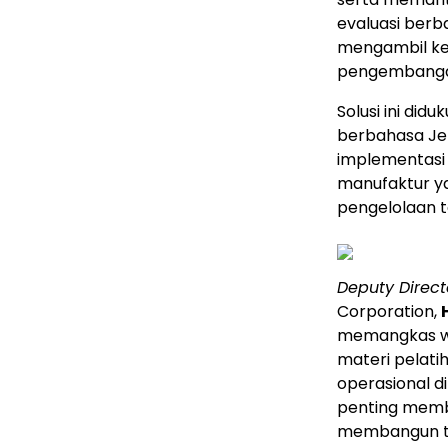
evaluasi berb
mengambil kep
pengembangan
Solusi ini did
berbahasa Jep
implementasi 
manufaktur ya
pengelolaan t
Deputy Direct
Corporation,
memangkas wa
materi pelati
operasional di
penting memb
membangun ten