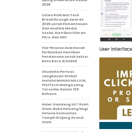
2026
Cision Raih MarTech
Breakthrough Awards
2026 untuk Pemantauan
dan Analisis Media
Sosial, Distribusi Siaran
Pers, dan AEO
Fair Finance Asia Desak
User Interfac
Perbankan Hentikan
Pendanaan untuk Sektor
Batu Bara di ASEAN
Shueisha Perluas
Jangkauan Global
melalui MANGA MILLION,
Platform Manga yang
Tersedia dalam 100
Bahasa
Haier Gandeng AO 1 Point
Slam, Buka Peluang bagi
Petenis Komunitas
Tampil di Ajang Grand
Slam