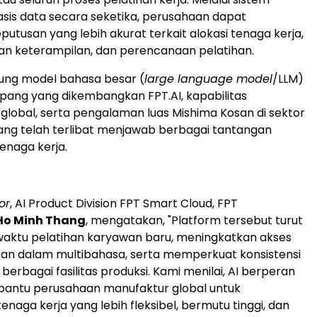
asis data secara seketika, perusahaan dapat
utusan yang lebih akurat terkait alokasi tenaga kerja,
 keterampilan, dan perencanaan pelatihan.
ukung model bahasa besar (
large language model
/LLM)
ang yang dikembangkan FPT.AI, kapabilitas
global, serta pengalaman luas Mishima Kosan di sektor
ng telah terlibat menjawab berbagai tantangan
enaga kerja.
or
, AI Product Division FPT Smart Cloud, FPT
Ho Minh Thang
, mengatakan, "Platform tersebut turut
ktu pelatihan karyawan baru, meningkatkan akses
han dalam multibahasa, serta memperkuat konsistensi
 berbagai fasilitas produksi. Kami menilai, AI berperan
antu perusahaan manufaktur global untuk
aga kerja yang lebih fleksibel, bermutu tinggi, dan