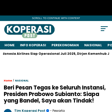
SCROLL TO CONTINUE WITH CONTENT
HOME
INFO KOPERASI
PEREKONOMIAN
NASIONAL
PO
 Airlines Siap Operasional Juli 2025, Dirjen Kemenhub Justru Me
/
Home
NASIONAL
Beri Pesan Tegas ke Seluruh Instansi,
Presiden Prabowo Subianto: Siapa
yang Bandel, Saya akan Tindak!
Tim Koperasi Post
- Pewarta