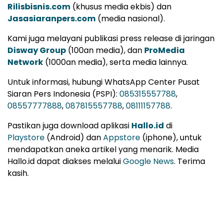
Rilisbisnis.com
(khusus media ekbis) dan
Jasasiaranpers.com
(media nasional).
Kami juga melayani publikasi press release di jaringan
Disway Group
(100an media), dan
ProMedia
Network
(1000an media), serta media lainnya.
Untuk informasi, hubungi WhatsApp Center Pusat
Siaran Pers Indonesia (PSPI):
085315557788
,
08557777888
,
087815557788
,
08111157788
.
Pastikan juga download aplikasi
Hallo.id
di
Playstore
(Android) dan
Appstore
(iphone), untuk
mendapatkan aneka artikel yang menarik. Media
Hallo.id dapat diakses melalui
Google News
. Terima
kasih.