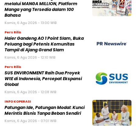
melalui MANGA MILLION, Platform
Manga yang Tersedia dalam 100
Bahasa
Kamis, 6 Agu 2026 - 13:00 WIB
Pers Rilis
Haier Gandeng AO 1 Point Slam, Buka
Peluang bagi Petenis Komunitas
Tampil di Ajang Grand Slam
Kamis, 6 Agu 2026 - 12:10 WIB
Pers Rilis
SUS ENVIRONMENT Raih Dua Proyek
WtE di Indonesia, Percepat Ekspansi
Global
Kamis, 6 Agu 2026 - 12:08 WIB
INFO KOPERASI
Patungan Ide, Patungan Modal: Kunci
Merintis Bisnis Tanpa Beban Sendiri
Kamis, 6 Agu 2026 - 07:01 WIB