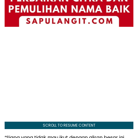
SCROLL TO RESUME CONTENT
“Siapa yang tidak mau ikut dengan aliran besar ini,